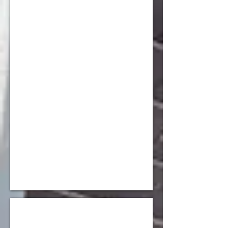
西村 海澄
原 悠介