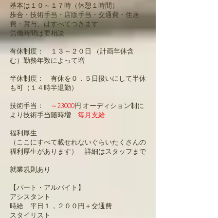
基本は１０～１７時（休憩１時間）
歩合・技術手当・店販手当・交通費・住居
費・賞与、はすべてつきます
​労働時間は要相談
有休制度： １３～２０日 （計画年休含
む）勤務年数によって増
半休制度： 有休を０．５日扱いにして半休
も可（１４時半退勤）
技術手当：
～23000
円 オーディション制に
より技術手当随時増
毎月支給
福利厚生
（ここにすべて載せれないぐらいたくさんの
福利厚生があります） 詳細はスタッフまで
就業規則あり
【パート・アルバイト】
アシスタント
時給 平日１，２００円＋交通費
スタイリスト