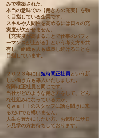
みで構築された、
本当の意味での【働き方の充実】を強
く目指している企業です。
スキルや人間性を高めるには日々の充
実度が欠かせません。
【充実度が高まることで仕事のパフォ
ーマンスが上がる】という考え方を共
有し、組織も人も成長し続けることを
目指しています。
２０２３年には
短時間正社員
という新
しい働き方も導入いたしました。
保障は正社員と同じです。
当社がどのような働き方をして、どん
な仕組みになっているのか、
Ｑｗａｌｉのスタッフに話を聞きに来
るだけでも構いません。
人生を豊かにしたい方、お気軽にサロ
ン見学の方お待ちしております。