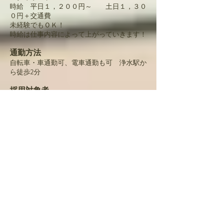
時給 平日１，２００円～ 土日１，３０
０円＋交通費
未経験でもＯＫ！
時給は仕事内容によって上がっていきます！
通勤方法
自転車・車通勤可、電車通勤も可 浄水駅か
ら徒歩2分
採用対象者
新卒者（美容専門学校卒業生）
美容通信学生（これから通う方もOK）入学
手続きなど通学中もバックアップ致します
中途者（美容室勤務経験者）
短時間正社員（短時間勤務でも正社員の保証
付。男女それぞれにあります）
パート（短時間労働希望者）
アルバイト（未経験者、学生可、これから美
容師をめざしたい方）
休日
毎週月曜日、第３火曜日、定休日とは別に毎
月
２～６日の
フリー休（選択制）