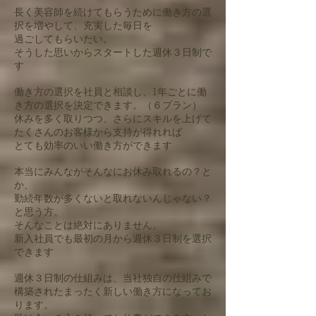
長く美容師を続けてもらうために働き方の選
択を増やして、充実した毎日を
過ごしてもらいたい。
そうした思いからスタートした週休３日制で
す
働き方の選択を社員と相談し、1年ごとに働
き方の選択を決定できます。（６プラン）
休みを多く取りつつ、さらにスキルを上げて
たくさんのお客様から支持が得れれば
とても効率のいい働き方ができます
本当にみんながそんなにお休み取れるの？と
か、
勤続年数が多くないと取れないんじゃない？
と思う方、
そんなことは絶対にありません。
新入社員でも最初の月から週休３日制を選択
できます
週休３日制の仕組みは、当社独自の仕組みで
構築されたまったく新しい働き方になってお
ります。