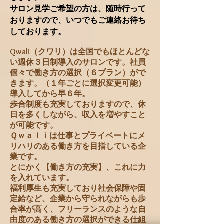
サロン見学ご希望の方は、随時行って
おりますので、いつでもご連絡お待ち
しております。
Qwali（クワリ）は全国でもほとんどな
い週休３日制導入の
サロンです。社員
個々で働き方の選択（６プラン）がで
きます。（１年ごとに選択変更可能）
導入してから早６年。
歩合制度も充実しておりますので、休
日を多くしながら、収入を増やすこと
が可能です。
Ｑｗａｌｉは仕事とプライベートにメ
リハリのある働き方を
目指している企
業です。
とにかく【働き方の充実】、これに力
を入れています。​
​福利厚生も充実しており社会保障や固
定給など、企業から守られながらも歩
合率が高く、フリーランスのような自
由度のある働き方の選択ができる仕組