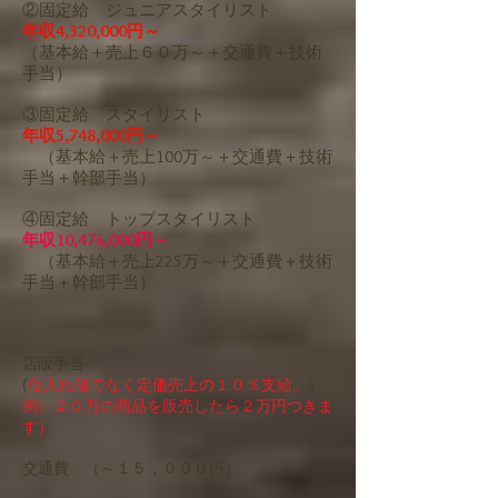
②固定給 ジュニアスタイリスト
年収4,320,000円～
（基本給＋売上６０万～＋交通費＋技術
手当）
③固定給 スタイリスト
年収5,748,000円～
（基本給＋売上100万～＋交通費＋技術
手当＋幹部手当）
④固定給 トップスタイリスト
年収10,476,000円～
（基本給＋売上225万～＋交通費＋技術
手当＋幹部手当）
店販手当
(
仕入れ値でなく定価売上の１０％支給。
）
例）２０万の商品を販売したら２万円つきま
す）
交通費 （～１５，０００円）