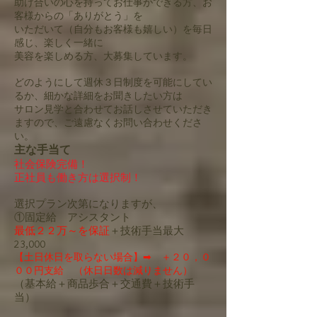
助け合いの心を持ってお仕事ができる方、お
客様からの「ありがとう」を
いただいて（自分もお客様も嬉しい）を毎日
感じ、楽しく一緒に
美容を楽しめる方、大募集しています。
どのようにして週休３日制度を可能にしてい
るか、細かな詳細をお聞きしたい方は
サロン見学と合わせてお話しさせていただき
ますので、ご遠慮なくお問い合わせくださ
い。
主な手当て
社会保険完備！
正社員も働き方は選択制！
選択プラン次第になりますが、
①固定給 アシスタント
最低２２万～を保証
＋技術手当最大
23,000
【土日休日を取らない場合】➡ ＋２０，０
００円支給 （休日日数は減りません）
（基本給＋商品歩合＋交通費＋技術手
当）