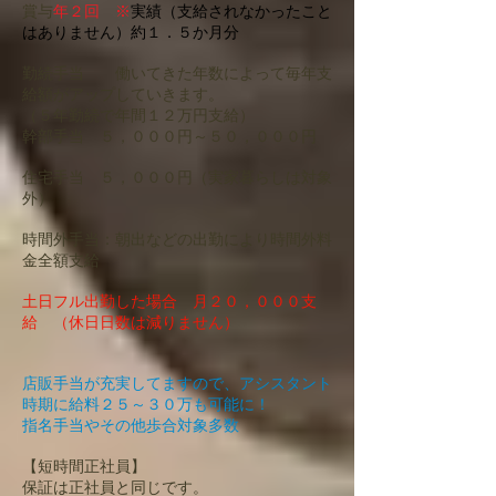
賞与
年２回 ※
実績（支給されなかったこと
はありません）約１．５か月分
勤続手当 働いてきた年数によって毎年支
給額がアップしていきます。
（５年勤続で年間１２万円支給）
幹部手当 ５，０００円～５０，０００円
住宅手当 ５，０００円（実家暮らしは対象
外）
時間外手当：朝出などの出勤により時間外料
金全額支給
土日フル出勤した場合 月２０，０００支
給 （休日日数は減りません）
店販手当が充実してますので、アシスタント
時期に
給料２５～３０万も可能に！
指名手当やその他歩合対象多数
【短時間正社員】
保証は正社員と同じです。